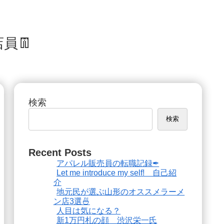
員👖
検索
検索
Recent Posts
アパレル販売員の転職記録✒
Let me introduce my self! 自己紹
介
地元民が選ぶ山形のオススメラーメ
ン店3選🍜
人目は気になる？
新1万円札の顔 渋沢栄一氏