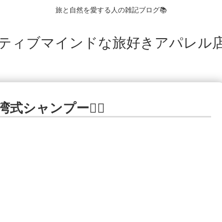
旅と自然を愛する人の雑記ブログ📚
ティブマインドな旅好きアパレル店
湾式シャンプー💇‍♀