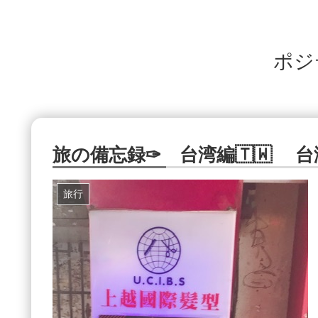
ポジ
旅の備忘録✑ 台湾編🇹🇼 台
旅行