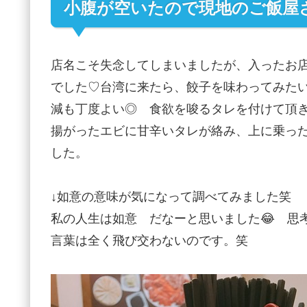
小腹が空いたので現地のご飯屋さ
店名こそ失念してしまいましたが、入ったお
でした♡台湾に来たら、餃子を味わってみたい
減も丁度よい◎ 食欲を唆るタレを付けて頂
揚がったエビに甘辛いタレが絡み、上に乗っ
した。
↓如意の意味が気になって調べてみました笑 
私の人生は如意 だなーと思いました😂 思
言葉は全く飛び交わないのです。笑