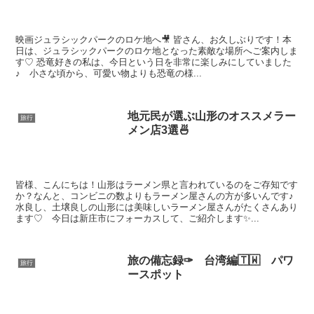
映画ジュラシックパークのロケ地へ🎥 皆さん、お久しぶりです！本
日は、ジュラシックパークのロケ地となった素敵な場所へご案内しま
す♡ 恐竜好きの私は、今日という日を非常に楽しみにしていました
♪ 小さな頃から、可愛い物よりも恐竜の様...
地元民が選ぶ山形のオススメラー
旅行
メン店3選🍜
皆様、こんにちは！山形はラーメン県と言われているのをご存知です
か？なんと、コンビニの数よりもラーメン屋さんの方が多いんです♪
水良し、土壌良しの山形には美味しいラーメン屋さんがたくさんあり
ます♡ 今日は新庄市にフォーカスして、ご紹介します✨...
旅の備忘録✑ 台湾編🇹🇼 パワ
旅行
ースポット