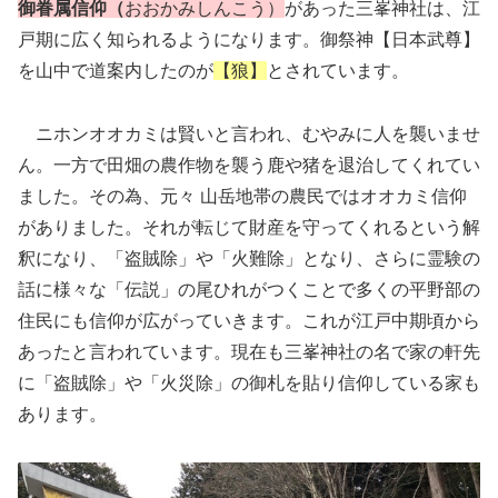
御眷属信仰（
おおかみしんこう）
があった三峯神社は、江
戸期に広く知られるようになります。御祭神【日本武尊】
を山中で道案内したのが
【狼】
とされています。
ニホンオオカミは賢いと言われ、むやみに人を襲いませ
ん。一方で田畑の農作物を襲う鹿や猪を退治してくれてい
ました。その為、元々 山岳地帯の農民ではオオカミ信仰
がありました。それが転じて財産を守ってくれるという解
釈になり、「盗賊除」や「火難除」となり、さらに霊験の
話に様々な「伝説」の尾ひれがつくことで多くの平野部の
住民にも信仰が広がっていきます。これが江戸中期頃から
あったと言われています。現在も三峯神社の名で家の軒先
に「盗賊除」や「火災除」の御札を貼り信仰している家も
あります。