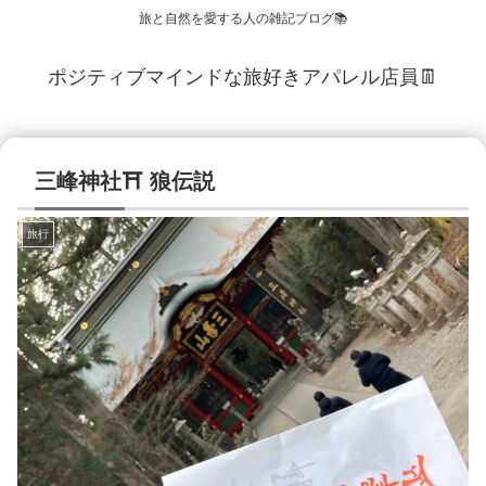
旅と自然を愛する人の雑記ブログ📚
ポジティブマインドな旅好きアパレル店員👖
三峰神社⛩ 狼伝説
旅行