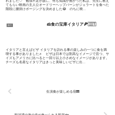
れました♡ 勉強不足が故に、何も知識が無かった私は、先生に教え
てもらい映画の主人公オードリーヘップバーンがジェラートを食べた
階段に腰掛けポージングを決めました😂 のちに映...
🧀食の宝庫イタリア🍕🇮🇹
旅行
イタリアと言えばピザ イタリアを訪れる事の楽しみの一つに食を満
喫する事がありました♬ ピザは日本では割高なイメージで且つ、サ
イズもアメリカに比べると一回り以上小さめなイメージがあります。
チーズも名産なイタリアはきっと美味しいピザに出...
生演奏が楽しめる宿🎹
駿河湾の海の幸が食べられる民宿🐟