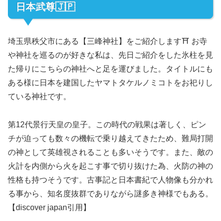
日本武尊🇯🇵
埼玉県秩父市にある【三峰神社】をご紹介します⛩ お寺
や神社を巡るのが好きな私は、先日ご紹介をした氷柱を見
た帰りにこちらの神社へと足を運びました。タイトルにも
ある様に日本を建国したヤマトタケルノミコトをお祀りし
ている神社です。
第12代景行天皇の皇子。この時代の戦果は著しく、ピン
チが迫っても数々の機転で乗り越えてきたため、難局打開
の神として英雄視されることも多いそうです。また、敵の
火計を内側から火を起こす事で切り抜けた為、火防の神の
性格も持つそうです。古事記と日本書紀で人物像も分かれ
る事から、知名度抜群でありながら謎多き神様でもある。
【discover japan引用】