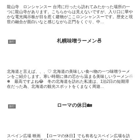
龍山寺 ロンシャンスー 台湾に行ったら訪れてみたかった場所の一
つに龍山寺があります。こちらからは見えないですが、入り口に華や
かな電光掲示板が目を惹く建物がここロンシャンスーです。歴史と現
世の融合が面白いなと感じながら正門をくぐり、中...
札幌味噌ラーメン🍜
旅行
北海道と言えば、、、♡ 北海道の美味しい食べ物の一つ味噌ラーメ
ンをご紹介します。寒い時期に体の芯から温まる美味しいラーメン☃
❅ 最高ですよね😂 冬の北海道を訪れた私達は、1泊2日の短期滞
在だった為、北海道の観光スポットをくまなく周遊...
ローマの休日🏡
旅行
スペイン広場 映画 【ローマの休日】でも有名なスペイン広場を訪