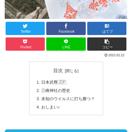
Twitter
Facebook
はてブ
Pocket
LINE
コピー
2022.02.22
目次
日本武尊🇯🇵
三峰神社の歴史
未知のウイルスに打ち勝つ？
おしまい♪