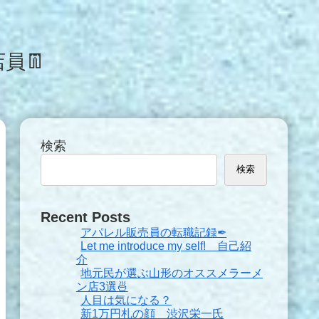
員👖
検索
検索
Recent Posts
アパレル販売員の転職記録✒
Let me introduce my self! 自己紹
介
地元民が選ぶ山形のオススメラーメ
ン店3選🍜
人目は気になる？
新1万円札の顔 渋沢栄一氏