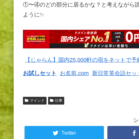
①〜④のどの部分に居るかな？と考えながら
ように✨
【じゃらん】国内25,000軒の宿をネットで
お試しセット
お名前.com
新日常英会話セッ
マインド
仕事
シ
Twitter